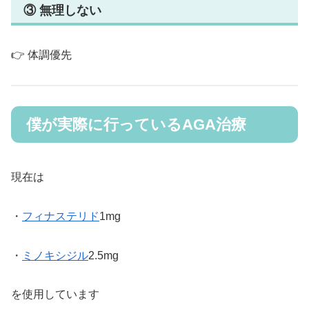
③ 無理しない
👉 体調優先
僕が実際に行っているAGA治療
現在は
・
フィナステリド
1mg
・
ミノキシジル
2.5mg
を使用しています