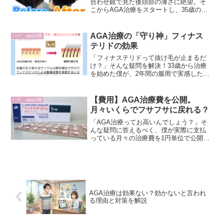
合わせ鏡で見た後頭部の薄さに絶望。そ
こからAGA治療をスタートし、35歳の
今、どれほど髪が復活したのかを写真比
較で公開します。ハゲに悩むパパ、諦め
る前に私の変化を見てください。」
AGA治療の「守り神」フィナス
ハゲ、aga治療
テリドの効果
「フィナステリドって抜け毛が止まるだ
け？」そんな疑問を解決！33歳から治療
を始めた僕が、2年間の服用で実感した抜
け毛防止効果と、髪のコシの変化を徹底
レビュー。30代パパがまず最初に飲むべ
き「守りの薬」の真実を語ります。
【費用】AGA治療費を公開。
ハゲ、aga治療
月々いくらでフサフサに戻れる？
「AGA治療ってお高いんでしょう？」そ
んな疑問に答えるべく、僕が実際に支払
っている月々の治療費を1円単位で公開。
お小遣い制のパパでも無理なく続けられ
る「コスパ重視」のクリニック選びの秘
訣をお伝えします。
AGA治療は効果ない？効かないと言われ
る理由と対策を解説