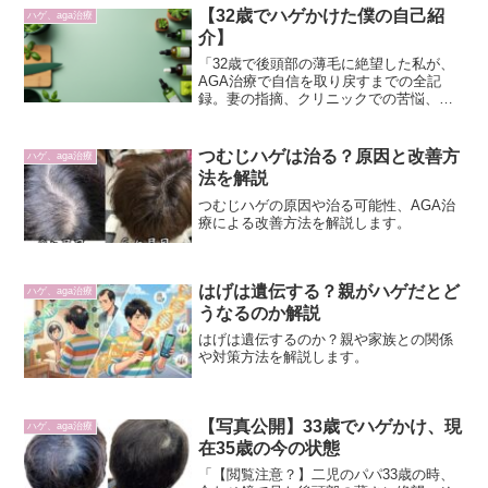
【32歳でハゲかけた僕の自己紹
ハゲ、aga治療
介】
「32歳で後頭部の薄毛に絶望した私が、
AGA治療で自信を取り戻すまでの全記
録。妻の指摘、クリニックでの苦悩、そ
して復活。同じ悩みを持つパパへ、35歳
のリアルな体験談を届けます。」
つむじハゲは治る？原因と改善方
ハゲ、aga治療
法を解説
つむじハゲの原因や治る可能性、AGA治
療による改善方法を解説します。
はげは遺伝する？親がハゲだとど
ハゲ、aga治療
うなるのか解説
はげは遺伝するのか？親や家族との関係
や対策方法を解説します。
【写真公開】33歳でハゲかけ、現
ハゲ、aga治療
在35歳の今の状態
「【閲覧注意？】二児のパパ33歳の時、