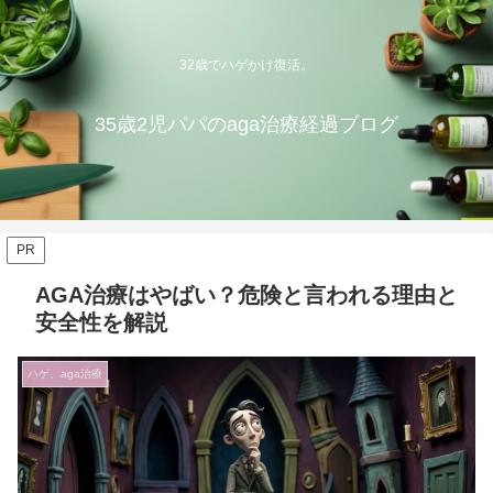
32歳でハゲかけ復活。
35歳2児パパのaga治療経過ブログ
PR
AGA治療はやばい？危険と言われる理由と
安全性を解説
ハゲ、aga治療