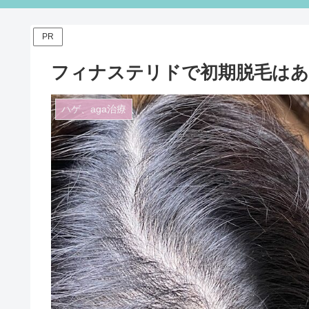
PR
フィナステリドで初期脱毛はあ
ハゲ、aga治療