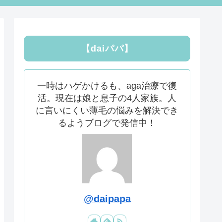
【daiパパ】
一時はハゲかけるも、aga治療で復
活。現在は娘と息子の4人家族。人
に言いにくい薄毛の悩みを解決でき
るようブログで発信中！
@daipapa