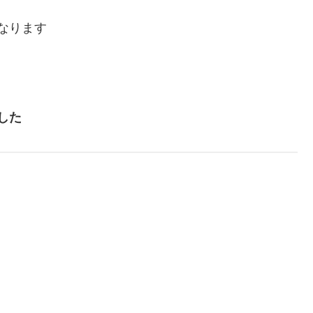
なります
した