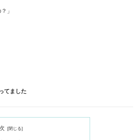
の？」
ってました
次