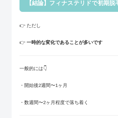
【結論】フィナステリドで初期脱
👉 ただし
👉
一時的な変化であることが多いです
一般的には👇
・開始後2週間〜1ヶ月
・数週間〜2ヶ月程度で落ち着く