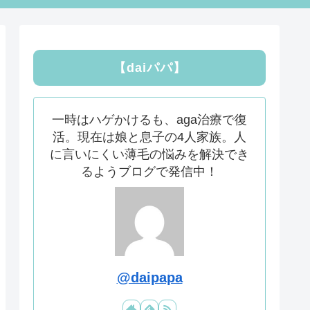
【daiパパ】
一時はハゲかけるも、aga治療で復
活。現在は娘と息子の4人家族。人
に言いにくい薄毛の悩みを解決でき
るようブログで発信中！
@daipapa