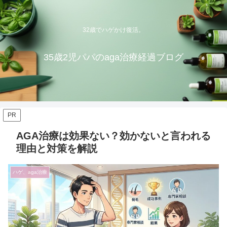
32歳でハゲかけ復活。
35歳2児パパのaga治療経過ブログ
PR
AGA治療は効果ない？効かないと言われる
理由と対策を解説
ハゲ、aga治療