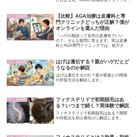
項目と進行のサイン、早めに対策するメ
リットを解説します。
【比較】AGA治療は皮膚科と専
ハゲ、aga治療
門クリニックどっちが正解？僕が
オンラインを選んだ理由
「ハゲの相談って近所の皮膚科でいい
の？」そんな疑問に答えます。実は皮膚
科とAGA専門クリニックでは、処方され
る薬の種類もサポート体制も全く違いま
す。35歳パパが実体験から学んだ、失敗
しないクリニック選びの決定版。
はげは遺伝する？親がハゲだとど
ハゲ、aga治療
うなるのか解説
はげは遺伝するのか？親や家族との関係
や対策方法を解説します。
フィナステリドで初期脱毛はあ
ハゲ、aga治療
る？いつまで続く？実体験で解説
フィナステリドで初期脱毛はある？期間
や対処法を初心者向けに解説します。