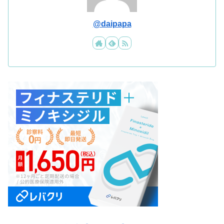
@daipapa