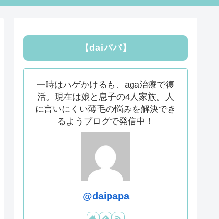
【daiパパ】
一時はハゲかけるも、aga治療で復
活。現在は娘と息子の4人家族。人
に言いにくい薄毛の悩みを解決でき
るようブログで発信中！
@daipapa